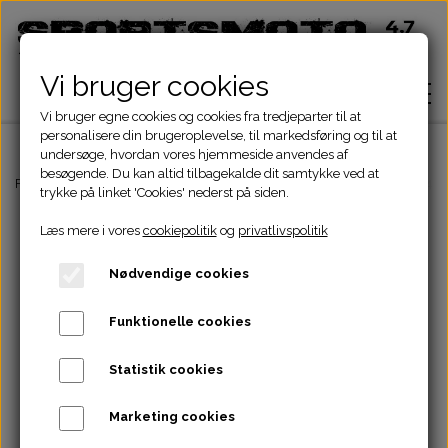
Vi bruger cookies
Vi bruger egne cookies og cookies fra tredjeparter til at
personalisere din brugeroplevelse, til markedsføring og til at
undersøge, hvordan vores hjemmeside anvendes af
besøgende. Du kan altid tilbagekalde dit samtykke ved at
Hjem
Forside
ATV Dele
El komponenter
Styrkontakt
STYRKONTAKT 4X4
trykke på linket 'Cookies' nederst på siden.
Læs mere i vores
cookiepolitik
og
privatlivspolitik
Shop
Nødvendige cookies
ATV Dele
Om
Funktionelle cookies
Dirtbike Dele
Motordele
Statistik cookies
Kontakt
Pocketbike - Minicrosser Dele
Motordele
Bremser
Cylinder
Marketing cookies