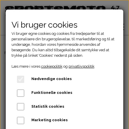
Vi bruger cookies
Vi bruger egne cookies og cookies fra tredjeparter til at
personalisere din brugeroplevelse, til markedsføring og til at
undersøge, hvordan vores hjemmeside anvendes af
besøgende. Du kan altid tilbagekalde dit samtykke ved at
Hjem
Forside
ATV Dele
El komponenter
Styrkontakt
STYRKONTAKT BA
trykke på linket 'Cookies' nederst på siden.
Læs mere i vores
cookiepolitik
og
privatlivspolitik
Shop
Nødvendige cookies
ATV Dele
Om
Funktionelle cookies
Dirtbike Dele
Motordele
Statistik cookies
Kontakt
Pocketbike - Minicrosser Dele
Motordele
Bremser
Cylinder
Marketing cookies