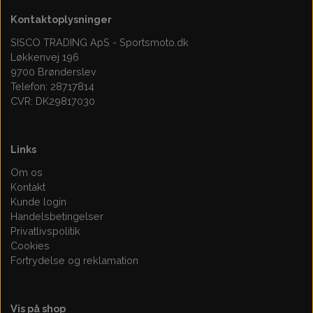
Motor 110cc Kinroad
Topstykke
Kontaktoplysninger
SISCO TRADING ApS - Sportsmoto.dk
Variator
Løkkenvej 196
9700 Brønderslev
Telefon: 28717814
Ventiler
CVR: DK29817030
Variatorrem
Links
Om os
Kontakt
Kunde login
Handelsbetingelser
Privatlivspolitik
Cookies
Fortrydelse og reklamation
Vis på shop