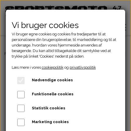
Vi bruger cookies
Vi bruger egne cookies og cookies fra tredjeparter til at
personalisere din brugeroplevelse, til markedsføring og til at
undersøge, hvordan vores hjemmeside anvendes af
besøgende. Du kan altid tilbagekalde dit samtykke ved at
Hjem
Forside
ATV Dele
El komponenter
Batteri
12V BATTERI VARTA 9AH
trykke på linket 'Cookies' nederst på siden.
Læs mere i vores
cookiepolitik
og
privatlivspolitik
Shop
Nødvendige cookies
ATV Dele
Om
Funktionelle cookies
Dirtbike Dele
Motordele
Statistik cookies
Kontakt
Pocketbike - Minicrosser Dele
Motordele
Bremser
Cylinder
Marketing cookies