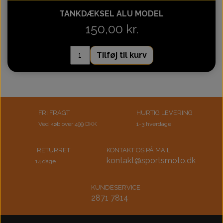
WIREHARNESS E02 4T
BULL 250CC PLAST
GENERATOR
Luftfilter
Kobling
TANKDÆKSEL ALU MODEL
150,00 kr.
WIREHARNESS E-MARK E02 4T
DIVERSE MODELLER PLAST
STARTING MOTOR
Batteri-holder
Motor
Tilføj til kurv
PW50 KINA MODEL
Motorskjold/Blokke
SPEEDOMETER
Forlygte
Baglygte-blink
Starterdrev
RACK
FRI FRAGT
HURTIG LEVERING
RACK E-MARK
Relæ-tænding
Starterkæde
Ved køb over 499 DKK
1-3 hverdage
FOOT BRAKE SYSTEM
Kontakt-ledningsnet
Stempel
RETURRET
KONTAKT OS PÅ MAIL
kontakt@sportsmoto.dk
14 dage
Udstødning
Stødstang
STICKERS
KUNDESERVICE
2871 7814
Låsesæt komplet
Svinghjul