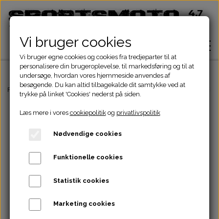
Vi bruger cookies
Vi bruger egne cookies og cookies fra tredjeparter til at
personalisere din brugeroplevelse, til markedsføring og til at
undersøge, hvordan vores hjemmeside anvendes af
besøgende. Du kan altid tilbagekalde dit samtykke ved at
Hjem
Forside
ATV Dele
El komponenter
Batteri
12V VARTA LUKKET SLA
trykke på linket 'Cookies' nederst på siden.
Læs mere i vores
cookiepolitik
og
privatlivspolitik
Shop
Nødvendige cookies
ATV Dele
Om
Funktionelle cookies
Dirtbike Dele
Motordele
Statistik cookies
Kontakt
Pocketbike - Minicrosser Dele
Motordele
Bremser
Cylinder
Marketing cookies