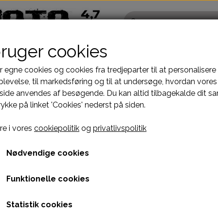
bruger cookies
r egne cookies og cookies fra tredjeparter til at personalisere
levelse, til markedsføring og til at undersøge, hvordan vores
ide anvendes af besøgende. Du kan altid tilbagekalde dit s
Pocketbike - Minicrosser Dele
Kinroad Ch
rykke på linket 'Cookies' nederst på siden.
Motordele
Cylinder
GTE 50CC KAZUMA
Bremser
Dæksler top
FORLYGTE 50CC KAZU
e i vores
cookiepolitik
og
privatlivspolitik
fælge
Dæk, slange & fælge
Gearkasse
129,00 kr.
El komponenter
Knastkæde-
Nødvendige cookies
Kabler
Kobling-oli
Varenummer: A5H4K6A
Funktionelle cookies
Kæde-tandhjul
Motor-karbur
Pakninger
Motoraksler
Leveringstid
1-3 dages levering
Statistik cookies
e
Tank-benzinhane
Motorblok