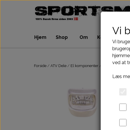
Vi 
Hjem
Shop
Om
Kontakt
Vi bruge
brugerop
hjemmes
ATV Dele
Dirtbike Dele
ved at t
Motordele
Motordele
Forside
ATV Dele
El komponenter
Lygter
FORLY
Bremser
Bremser
Læs mer
Dæk, slange & fælge
Dæk, slange & 
El komponenter
El komponenter
Kabler
Kabler
Kæde-tandhjul-drev
Kæde-tandhjul
Pakninger
Pakninger
Tank-benzinhane
Tank-benzinhan