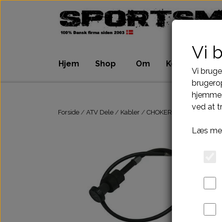
Vi 
Hjem
Shop
Om
Kontakt
Vi bruge
brugerop
hjemmes
ATV Dele
Dirtbike Dele
ved at t
Motordele
Motordele
Forside
ATV Dele
Kabler
CHOKERKABEL MED PÅ
Bremser
Bremser
Læs mer
Dæk, slange & fælge
Dæk, slange & 
El komponenter
El komponenter
Kabler
Kabler
Kæde-tandhjul-drev
Kæde-tandhjul
Pakninger
Pakninger
Tank-benzinhane
Tank-benzinhan