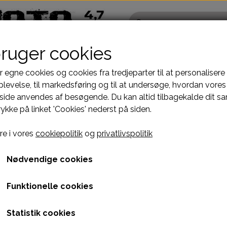
bruger cookies
r egne cookies og cookies fra tredjeparter til at personalisere
levelse, til markedsføring og til at undersøge, hvordan vores
ide anvendes af besøgende. Du kan altid tilbagekalde dit s
Pocketbike - Minicrosser Dele
Kinroad Ch
rykke på linket 'Cookies' nederst på siden.
Motordele
Cylinder
SPÆNDING
Bremser
Dæksler top
CHOKERKABEL MED PÅ
e i vores
cookiepolitik
og
privatlivspolitik
fælge
Dæk, slange & fælge
Gearkasse
129,00 kr.
El komponenter
Knastkæde-
Nødvendige cookies
Kabler
Kobling-oli
Varenummer: 4757
Funktionelle cookies
Kæde-tandhjul
Motor-karbur
PASSER TIL DE FLESTE KABELSTYRET CHOKER
Pakninger
Motoraksler
Statistik cookies
e
Tank-benzinhane
Motorblok
TOTAL LÆNGDE 75CM