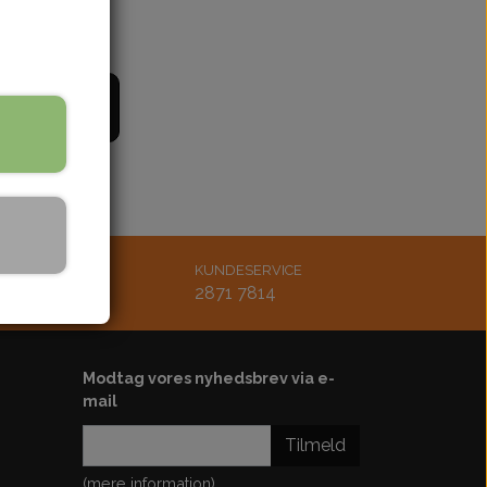
bling
Støddæmper
ænding
Styr-greb-håndtag
Udstødning
il kurv
Køler-køleblæser-slanger
rskærm
Bøsninger-bolt-møtrik
Lejer-pakdåser
Karburator-studs
Luftfilter
MAIL
KUNDESERVICE
Diverse
tsmoto.dk
2871 7814
Motordele
Kickstarter
Modtag vores nyhedsbrev via e-
Plastskjold-sæde
mail
ster
Tilmeld
ol-ledningsbox
(mere information)