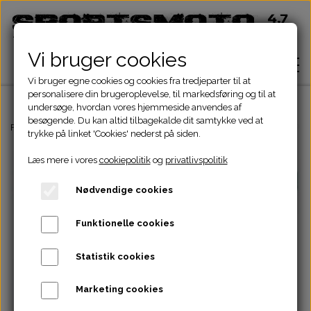
Vi bruger cookies
Vi bruger egne cookies og cookies fra tredjeparter til at
personalisere din brugeroplevelse, til markedsføring og til at
undersøge, hvordan vores hjemmeside anvendes af
besøgende. Du kan altid tilbagekalde dit samtykke ved at
Hjem
Forside
ATV Dele
Bremser
Bremseklodser
BREMSEKLODS TYPE T
trykke på linket 'Cookies' nederst på siden.
Læs mere i vores
cookiepolitik
og
privatlivspolitik
Shop
Nødvendige cookies
ATV Dele
Om
Funktionelle cookies
Dirtbike Dele
Motordele
Statistik cookies
Kontakt
Pocketbike - Minicrosser Dele
Motordele
Bremser
Cylinder
Marketing cookies