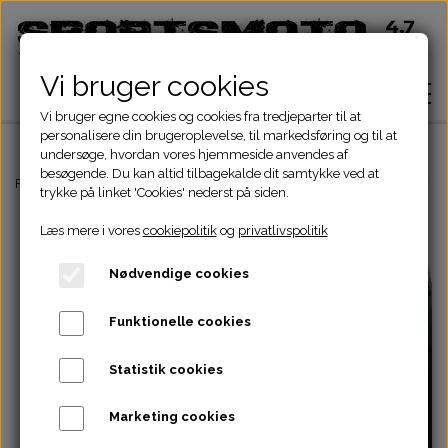
Vi bruger cookies
Vi bruger egne cookies og cookies fra tredjeparter til at
personalisere din brugeroplevelse, til markedsføring og til at
undersøge, hvordan vores hjemmeside anvendes af
besøgende. Du kan altid tilbagekalde dit samtykke ved at
Hjem
Forside
Kina MC Dele
Dæk, slange & fælge
250CC MC FOR OG BA
trykke på linket 'Cookies' nederst på siden.
Læs mere i vores
cookiepolitik
og
privatlivspolitik
Shop
Nødvendige cookies
ATV Dele
Om
Funktionelle cookies
Dirtbike Dele
Motordele
Statistik cookies
Kontakt
Pocketbike - Minicrosser Dele
Motordele
Bremser
Cylinder
Marketing cookies