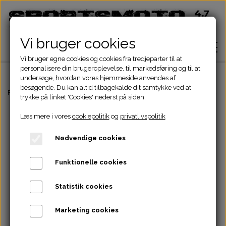
Vi bruger cookies
Vi bruger egne cookies og cookies fra tredjeparter til at
personalisere din brugeroplevelse, til markedsføring og til at
undersøge, hvordan vores hjemmeside anvendes af
besøgende. Du kan altid tilbagekalde dit samtykke ved at
Hjem
Forside
Dirtbike Dele
Plastskjold-sæde
KTM STYLE 50CC PLAST
K
trykke på linket 'Cookies' nederst på siden.
Læs mere i vores
cookiepolitik
og
privatlivspolitik
Shop
Nødvendige cookies
ATV Dele
Om
Funktionelle cookies
Dirtbike Dele
Motordele
Statistik cookies
Kontakt
Pocketbike - Minicrosser Dele
Motordele
Bremser
Cylinder
Marketing cookies