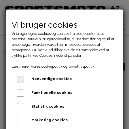
Vi bruger cookies
Vi bruger egne cookies og cookies fra tredjeparter til at
personalisere din brugeroplevelse, til markedsføring og til at
undersøge, hvordan vores hjemmeside anvendes af
besøgende. Du kan altid tilbagekalde dit samtykke ved at
Hjem
Forside
Dirtbike Dele
Plastskjold-sæde
CRF50 PLAST 50-125CC
C
trykke på linket 'Cookies' nederst på siden.
Læs mere i vores
cookiepolitik
og
privatlivspolitik
UDSOLGT
Shop
Nødvendige cookies
ATV Dele
Om
Funktionelle cookies
Dirtbike Dele
Motordele
Statistik cookies
Kontakt
Pocketbike - Minicrosser Dele
Motordele
Bremser
Cylinder
Marketing cookies