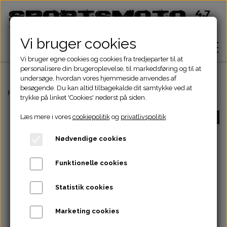
Vi bruger cookies
Vi bruger egne cookies og cookies fra tredjeparter til at
personalisere din brugeroplevelse, til markedsføring og til at
undersøge, hvordan vores hjemmeside anvendes af
besøgende. Du kan altid tilbagekalde dit samtykke ved at
Hjem
Forside
Dirtbike Dele
Plastskjold-sæde
CRF50 PLAST 50-125CC
C
trykke på linket 'Cookies' nederst på siden.
Læs mere i vores
cookiepolitik
og
privatlivspolitik
UDSOLGT
Shop
Nødvendige cookies
ATV Dele
Om
Funktionelle cookies
Dirtbike Dele
Motordele
Statistik cookies
Kontakt
Pocketbike - Minicrosser Dele
Motordele
Bremser
Cylinder
Marketing cookies