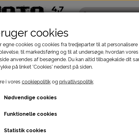
bruger cookies
r egne cookies og cookies fra tredjeparter til at personalisere
levelse, til markedsføring og til at undersøge, hvordan vores
ide anvendes af besøgende. Du kan altid tilbagekalde dit s
Pocketbike - Minicrosser Dele
Kinroad Ch
rykke på linket 'Cookies' nederst på siden.
Motordele
Cylinder
ST 125-250CC
ORION "CARBON" SKJOLD HØJRE SIDE TANK
Bremser
Dæksler top
ORION "CARBON" SKJOL
e i vores
cookiepolitik
og
privatlivspolitik
GT
fælge
Dæk, slange & fælge
Gearkasse
129,00 kr.
El komponenter
Knastkæde-
Nødvendige cookies
Kabler
Kobling-oli
Varenummer: A18H2K2
Funktionelle cookies
Kæde-tandhjul
Motor-karbur
ORION PLASTSKJOLD 150-250CC
Pakninger
Motoraksler
Statistik cookies
e
Tank-benzinhane
Motorblok