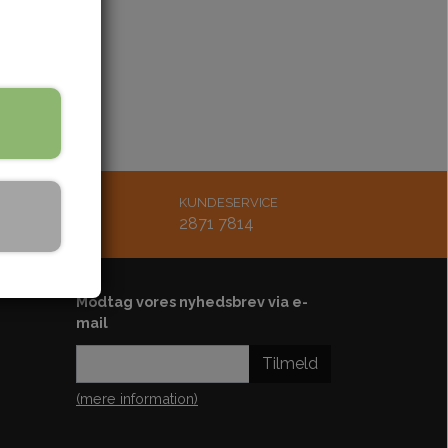
re på lager
bling
Støddæmper
ænding
Styr-greb-håndtag
Udstødning
Køler-køleblæser-slanger
rskærm
Bøsninger-bolt-møtrik
Lejer-pakdåser
MAIL
KUNDESERVICE
Karburator-studs
tsmoto.dk
2871 7814
Luftfilter
Diverse
Motordele
Modtag vores nyhedsbrev via e-
mail
Kickstarter
Plastskjold-sæde
Tilmeld
ster
(mere information)
ol-ledningsbox