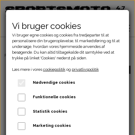
Vi bruger cookies
Vi bruger egne cookies og cookies fra tredjeparter til at
personalisere din brugeroplevelse, til markedsføring og til at
undersøge, hvordan vores hjemmeside anvendes af
besøgende. Du kan altid tilbagekalde dit samtykke ved at
Hjem
Forside
ATV Dele
Motordele
Kobling
AUTOMATISK SLYNGKOBLING
trykke på linket 'Cookies' nederst på siden.
Læs mere i vores
cookiepolitik
og
privatlivspolitik
-50%
Shop
Nødvendige cookies
ATV Dele
Om
Funktionelle cookies
Dirtbike Dele
Motordele
Statistik cookies
Kontakt
Pocketbike - Minicrosser Dele
Motordele
Bremser
Cylinder
Marketing cookies