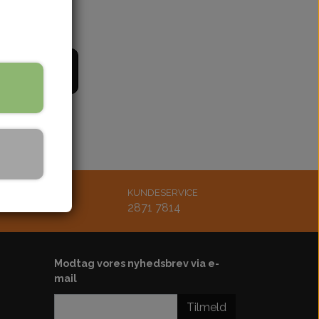
bling
Støddæmper
ænding
Styr-greb-håndtag
Udstødning
il kurv
Køler-køleblæser-slanger
rskærm
Bøsninger-bolt-møtrik
Lejer-pakdåser
Karburator-studs
Luftfilter
Diverse
MAIL
KUNDESERVICE
tsmoto.dk
2871 7814
Motordele
Kickstarter
Plastskjold-sæde
Modtag vores nyhedsbrev via e-
mail
ster
ol-ledningsbox
Tilmeld