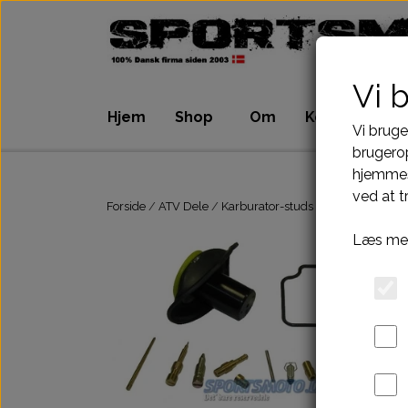
Vi 
Hjem
Shop
Om
Kontakt
Vi bruge
brugerop
hjemmes
ATV Dele
Dirtbike Dele
ved at t
Motordele
Motordele
Forside
ATV Dele
Karburator-studs
Repkit karbura
Bremser
Bremser
Læs mer
Dæk, slange & fælge
Dæk, slange & 
El komponenter
El komponenter
Kabler
Kabler
Kæde-tandhjul-drev
Kæde-tandhjul
Pakninger
Pakninger
Tank-benzinhane
Tank-benzinhan