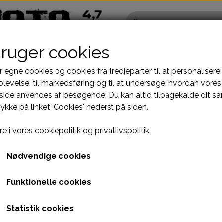
bruger cookies
r egne cookies og cookies fra tredjeparter til at personalisere
levelse, til markedsføring og til at undersøge, hvordan vores
ide anvendes af besøgende. Du kan altid tilbagekalde dit s
Pocketbike - Minicrosser Dele
Kinroad Ch
rykke på linket 'Cookies' nederst på siden.
Motordele
Cylinder
tor
REPKIT TIL PZ 24mm VACCUMKARBURATOR 23mm STEMPEL
Bremser
Dæksler top
REPKIT TIL PZ 24mm 
e i vores
cookiepolitik
og
privatlivspolitik
fælge
Dæk, slange & fælge
Gearkasse
23mm STEMPEL
El komponenter
Knastkæde-
Nødvendige cookies
Kabler
Kobling-oli
199,00 kr.
Funktionelle cookies
Kæde-tandhjul
Motor-karbur
Varenummer: A21H4K4
Pakninger
Motoraksler
Statistik cookies
e
Tank-benzinhane
Motorblok
KOMPLET REPKITGAS SPJÆLD Ø23mmPASSER TIL