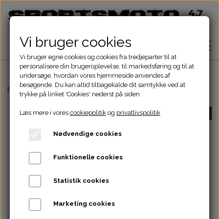
Vi bruger cookies
Vi bruger egne cookies og cookies fra tredjeparter til at
personalisere din brugeroplevelse, til markedsføring og til at
undersøge, hvordan vores hjemmeside anvendes af
besøgende. Du kan altid tilbagekalde dit samtykke ved at
Hjem
Forside
ATV Dele
Kæde-tandhjul-drev
Fortandhjul
FORTANDHJUL
trykke på linket 'Cookies' nederst på siden.
Læs mere i vores
cookiepolitik
og
privatlivspolitik
UDSOLGT
Shop
Nødvendige cookies
ATV Dele
Om
Funktionelle cookies
Dirtbike Dele
Motordele
Statistik cookies
Kontakt
Pocketbike - Minicrosser Dele
Motordele
Bremser
Cylinder
Marketing cookies