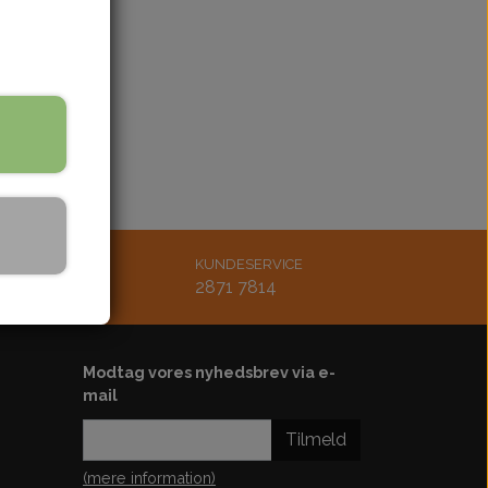
bling
Støddæmper
re på lager
ænding
Styr-greb-håndtag
Udstødning
Køler-køleblæser-slanger
rskærm
Bøsninger-bolt-møtrik
Lejer-pakdåser
Karburator-studs
Luftfilter
MAIL
KUNDESERVICE
tsmoto.dk
2871 7814
Diverse
Motordele
Kickstarter
Modtag vores nyhedsbrev via e-
Plastskjold-sæde
mail
ster
Tilmeld
ol-ledningsbox
(mere information)