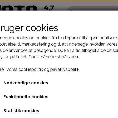
bruger cookies
r egne cookies og cookies fra tredjeparter til at personalisere
levelse, til markedsføring og til at undersøge, hvordan vores
ide anvendes af besøgende. Du kan altid tilbagekalde dit s
Pocketbike - Minicrosser Dele
Kinroad Ch
rykke på linket 'Cookies' nederst på siden.
Motordele
Cylinder
R 30cm HUL-HUL
Bremser
Dæksler top
BAG STØDDÆMPER 30c
e i vores
cookiepolitik
og
privatlivspolitik
GT
fælge
Dæk, slange & fælge
Gearkasse
249,00 kr.
El komponenter
Knastkæde-
Nødvendige cookies
Kabler
Kobling-oli
Varenummer: A12H2K1-2
Funktionelle cookies
Kæde-tandhjul
Motor-karbur
60mm DIAMETER 12MM TYKKELSE - 10mm MONTE
Pakninger
Motoraksler
Statistik cookies
e
Tank-benzinhane
Motorblok
LIDT RIDSER DERFOR RABAT