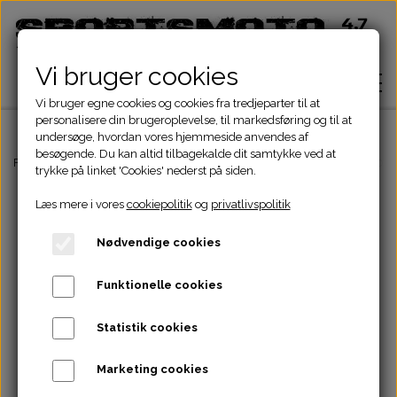
Vi bruger cookies
Vi bruger egne cookies og cookies fra tredjeparter til at
personalisere din brugeroplevelse, til markedsføring og til at
undersøge, hvordan vores hjemmeside anvendes af
besøgende. Du kan altid tilbagekalde dit samtykke ved at
Hjem
Forside
ATV Dele
Bremser
Bremseslange
BREMSESLANGE 110CM 
trykke på linket 'Cookies' nederst på siden.
Læs mere i vores
cookiepolitik
og
privatlivspolitik
Shop
Nødvendige cookies
ATV Dele
Om
Funktionelle cookies
Dirtbike Dele
Motordele
Statistik cookies
Kontakt
Pocketbike - Minicrosser Dele
Motordele
Bremser
Cylinder
Marketing cookies